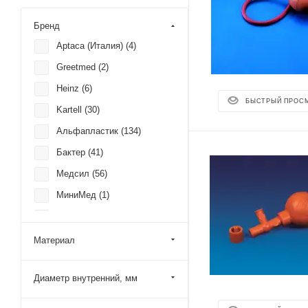
Бренд
Aptaca (Италия) (
4
)
Greetmed (
2
)
Heinz (
6
)
БЫСТРЫЙ ПРОС
Kartell (
30
)
Альфапластик (
134
)
Бактер (
41
)
Медсил (
56
)
МиниМед (
1
)
НИИР (
2
)
РТИ Полимер (
42
)
Материал
Эквус (
1
)
Диаметр внутренний, мм