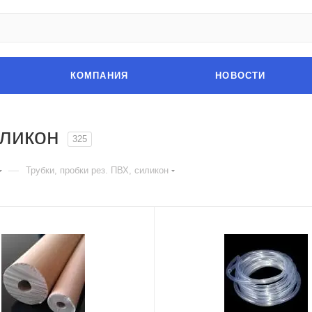
КОМПАНИЯ
НОВОСТИ
иликон
325
—
Трубки, пробки рез. ПВХ, силикон