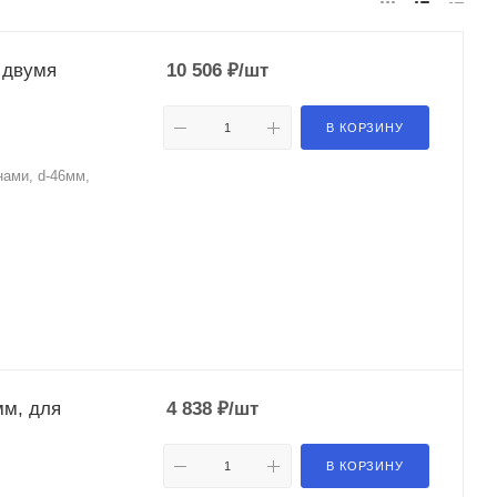
 двумя
10 506
₽
/шт
В КОРЗИНУ
нами, d-46мм,
мм, для
4 838
₽
/шт
В КОРЗИНУ