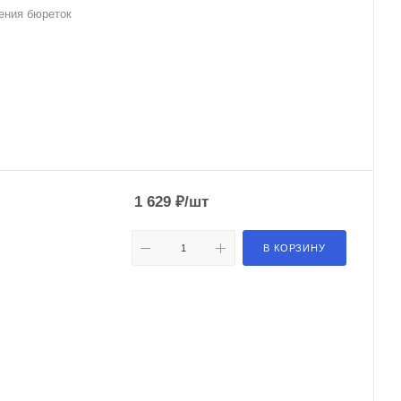
ления бюреток
1 629
₽
/шт
В КОРЗИНУ