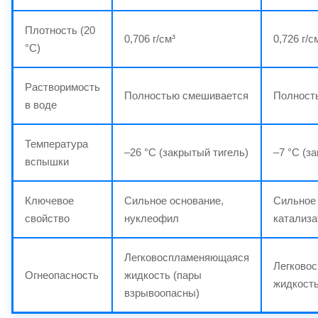
Плотность (20
0,706 г/см³
0,726 г/с
°C)
Растворимость
Полностью смешивается
Полност
в воде
Температура
–26 °C (закрытый тигель)
–7 °C (з
вспышки
Ключевое
Сильное основание,
Сильное 
свойство
нуклеофил
катализа
Легковоспламеняющаяся
Легково
Огнеопасность
жидкость (пары
жидкост
взрывоопасны)