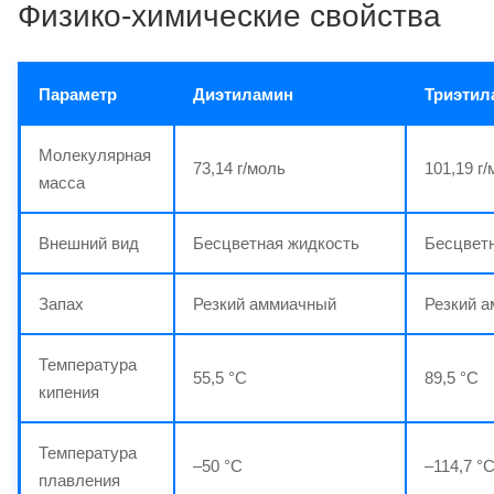
Физико-химические свойства
Параметр
Диэтиламин
Триэтил
Молекулярная
73,14 г/моль
101,19 г
масса
Внешний вид
Бесцветная жидкость
Бесцвет
Запах
Резкий аммиачный
Резкий 
Температура
55,5 °C
89,5 °C
кипения
Температура
–50 °C
–114,7 °
плавления