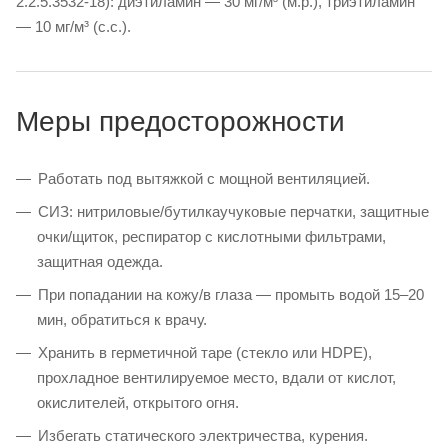
2.2.5.3532-18): диэтиламин — 30 мг/м³ (м.р.), триэтиламин
— 10 мг/м³ (с.с.).
Меры предосторожности
Работать под вытяжкой с мощной вентиляцией.
СИЗ: нитриловые/бутилкаучуковые перчатки, защитные
очки/щиток, респиратор с кислотными фильтрами,
защитная одежда.
При попадании на кожу/в глаза — промыть водой 15–20
мин, обратиться к врачу.
Хранить в герметичной таре (стекло или HDPE),
прохладное вентилируемое место, вдали от кислот,
окислителей, открытого огня.
Избегать статического электричества, курения.