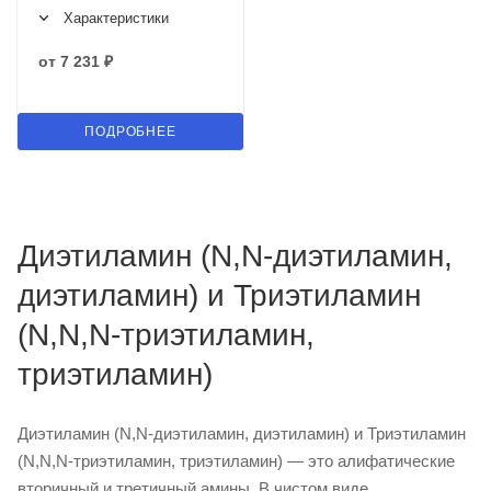
Характеристики
от
7 231 ₽
ПОДРОБНЕЕ
Диэтиламин (N,N-диэтиламин,
диэтиламин) и Триэтиламин
(N,N,N-триэтиламин,
триэтиламин)
Диэтиламин (N,N-диэтиламин, диэтиламин) и Триэтиламин
(N,N,N-триэтиламин, триэтиламин) — это алифатические
вторичный и третичный амины. В чистом виде