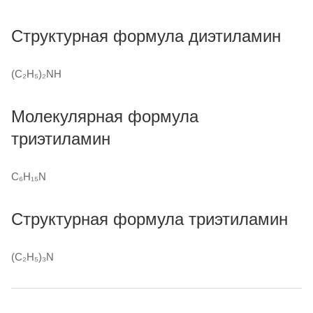
Структурная формула диэтиламин
(C₂H₅)₂NH
Молекулярная формула
триэтиламин
C₆H₁₅N
Структурная формула триэтиламин
(C₂H₅)₃N