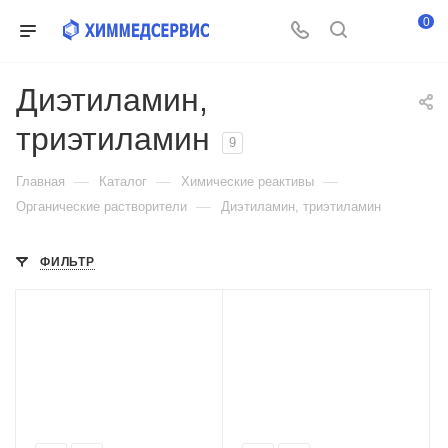
0
Диэтиламин,
триэтиламин
9
—
—
—
Главная
Каталог
Химические реактивы
—
Органические растворители
Диэтиламин, триэтиламин
ФИЛЬТР