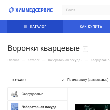
КАТАЛОГ
КАК КУПИТЬ
Воронки кварцевые
6
—
—
—
Главная
Каталог
Лабораторная посуда
Кварцевая л
По алфавиту (возрастание)
КАТАЛОГ
Оборудование
Лабораторная посуда