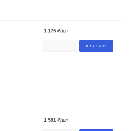
1 175
₽
/шт
В КОРЗИНУ
1 581
₽
/шт