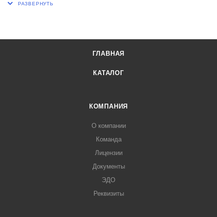
нагревании в течение 15 минут, при температуре 1000±20оС
с последующим охлаждением на воздухе при температуре
20±5оС.
Изделия термически устойчивы. При нагревании до
ГЛАВНАЯ
температуры 800±20оС с последуюшим охлаждением в
проточной воде
КАТАЛОГ
с температурой не выше 20±5оС, изделия не должны
давать трещин и сколов после 20 теплосмен.
Диаметр воронки 56 мм.
КОМПАНИЯ
Высота 100 мм.
О компании
Толщина стенок 1,5 мм
Команда
Диаметр стебля 8 мм.
Лицензии
Документы
ЭДО
Реквизиты