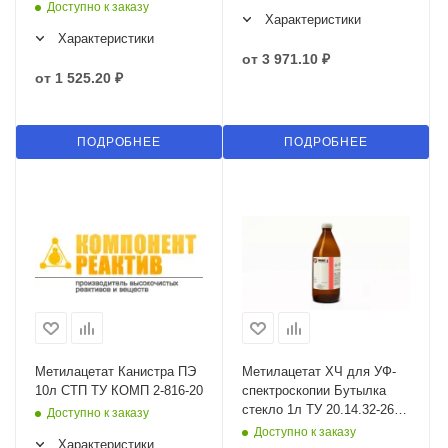
820-20
Доступно к заказу
Характеристики
Характеристики
от
3 971.10 ₽
от
1 525.20 ₽
ПОДРОБНЕЕ
ПОДРОБНЕЕ
Метилацетат Канистра ПЭ
Метилацетат ХЧ для УФ-
10л СТП ТУ КОМП 2-816-20
спектроскопии Бутылка
стекло 1л ТУ 20.14.32-268-
Доступно к заказу
44493179-2020
Доступно к заказу
Характеристики