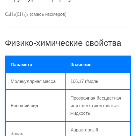
C₆H₄(CH₃)₂ (смесь изомеров)
Физико-химические свойства
Параметр
Значение
Молекулярная масса
106,17 г/моль
Прозрачная бесцветная
Внешний вид
или слегка желтоватая
жидкость
Характерный
Запах