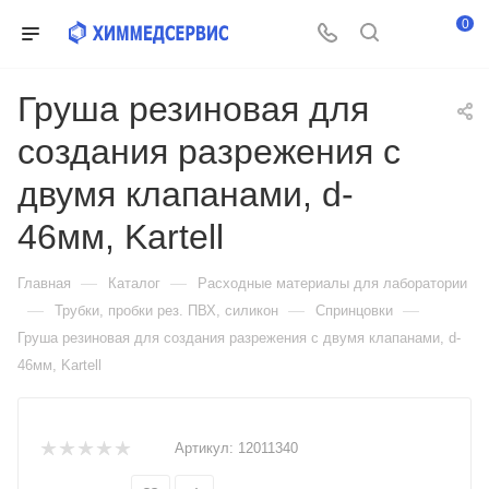
0
Груша резиновая для
создания разрежения с
двумя клапанами, d-
46мм, Kartell
—
—
Главная
Каталог
Расходные материалы для лаборатории
—
—
—
Трубки, пробки рез. ПВХ, силикон
Спринцовки
Груша резиновая для создания разрежения с двумя клапанами, d-
46мм, Kartell
Артикул:
12011340