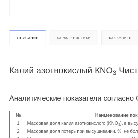
ОПИСАНИЕ
ХАРАКТЕРИСТИКИ
КАК КУПИТЬ
Калий азотнокислый КNO
Чис
3
Аналитические показатели согласно
№
Наименование пок
1
Массовая доля калия азотнокислого (KNO
), в вы
3
2
Массовая доля потерь при высушивании, %, не бо