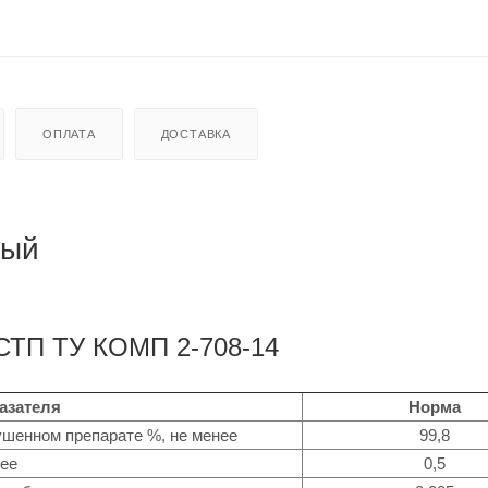
ОПЛАТА
ДОСТАВКА
тый
 СТП ТУ КОМП 2-708-14
азателя
Норма
сушенном препарате %, не менее
99,8
лее
0,5