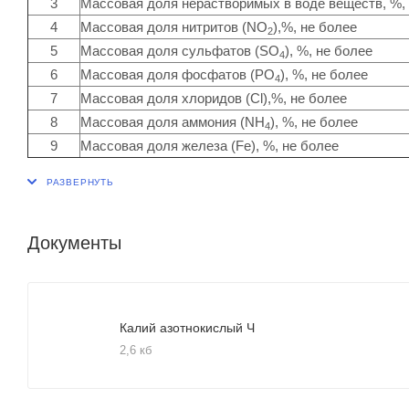
3
Массовая доля нерастворимых в воде веществ, %,
4
Массовая доля нитритов (NO
),%, не более
2
5
Массовая доля сульфатов (SO
), %, не более
4
6
Массовая доля фосфатов (PO
), %, не более
4
7
Массовая доля хлоридов (Сl),%, не более
8
Массовая доля аммония (NH
), %, не более
4
9
Массовая доля железа (Fe), %, не более
Документы
Калий азотнокислый Ч
2,6 кб