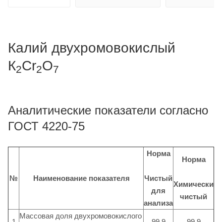
Калий двухромовокислый
К
Cr
O
2
2
7
Аналитические показатели согласно
ГОСТ 4220-75
Норма
Норма
Чистый
№
Наименование показателя
Химически
для
чистый
анализа
Массовая доля двухромовокислого
1
99,9
99,9