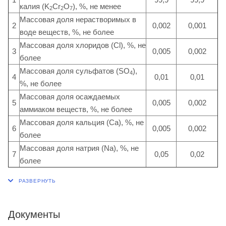
калия (K
Cr
O
), %, не менее
2
2
7
Массовая доля нерастворимых в
2
0,002
0,001
воде веществ, %, не более
Массовая доля хлоридов (Cl), %, не
3
0,005
0,002
более
Массовая доля сульфатов (SО
),
4
4
0,01
0,01
%, не более
Массовая доля осаждаемых
5
0,005
0,002
аммиаком веществ, %, не более
Массовая доля кальция (Ca), %, не
6
0,005
0,002
более
Массовая доля натрия (Na), %, не
7
0,05
0,02
более
Документы