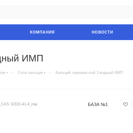
КОМПАНИЯ
НОВОСТИ
одный ИМП
—
—
лов
Соли кальция
Кальций сернокислый 2-водный ИМП
БАЗА №1
_CAS 10101-41-4_пак