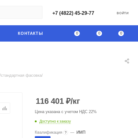
+7 (4822) 45-29-77
ВОЙТИ
0
0
0
КОНТАКТЫ
)/стандартная фасовка/
116 401
₽
/кг
Цена указана с учетом НДС 22%
Доступно к заказу
Квалификация
—
ИМП
?