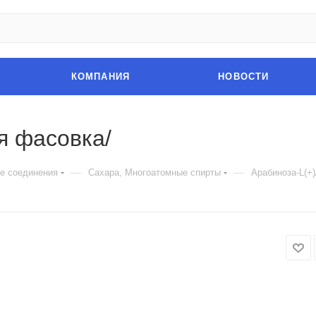
КОМПАНИЯ
НОВОСТИ
я фасовка/
—
—
е соединения
Сахара, Многоатомные спирты
Арабиноза-L(+