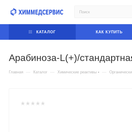
КАТАЛОГ
КАК КУПИТЬ
Арабиноза-L(+)/стандартна
—
—
—
Главная
Каталог
Химические реактивы
Органически