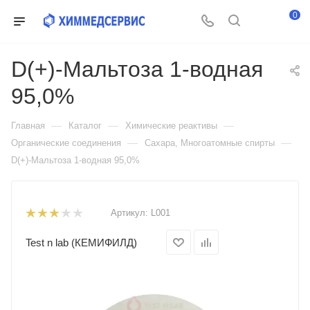
0
D(+)-Мальтоза 1-водная
95,0%
—
—
—
Главная
Каталог
Химические реактивы
—
—
Органические соединения
Сахара, Многоатомные спирты
D(+)-Мальтоза 1-водная 95,0%
Артикул:
L001
Test n lab (КЕМИФИЛД)