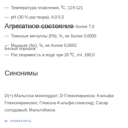
Температура плавления, ⁰С, 119-121
рН (30 % раствора), 4,0-5,5
Агрегатное состояние
Потери при высушивании, %, не более 7,0
Тяжелые металлы (Pb), %, не более 0,0005
Мышьяк (As), %, не более 0,0002
Белый порошок
Растворимость в воде при 20 ⁰С, г/л, 180,0
Синонимы
D(+)-Мальтоза моногидрат; D-Глюкопираноза; 4-альфа-
Глюкопиранозил; Глюкоза-4-альфа-глюкозид; Сахар
солодовый; Мальтобиоза