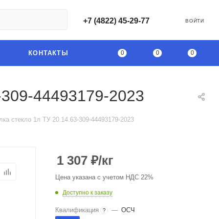
+7 (4822) 45-29-77
ВОЙТИ
0
0
0
КОНТАКТЫ
-309-44493179-2023
ка стекло 1л ТУ 20.14.63-309-44493179-2023
1 307
₽
/кг
Цена указана с учетом НДС 22%
Доступно к заказу
Квалификация
—
ОСЧ
?