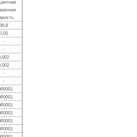
цветная
зрачная
дкость
99,8
0,05
-
-
0,002
0,002
-
:
000001
000001
000001
000001
000001
000001
000001