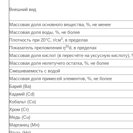
Внешний вид
Массовая доля основного вещества, %, не менее
Массовая доля воды, %, не более
3
Плотность при 20°С, г/см
, в пределах
20
Показатель преломления ŋ
d, в пределах
Массовая доля кислот (в пересчёте на уксусную кислоту), 
Массовая доля нелетучего остатка, %, не более
Смешиваемость с водой
Массовая доля примесей элементов, %, не более
Барий (Ba)
Кадмий (Cd)
Кобальт (Со)
Хром (Cr)
Медь (Cu)
Марганец (Mn)
Ртуть (Hg)