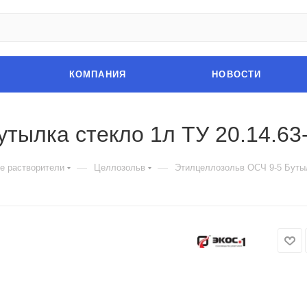
КОМПАНИЯ
НОВОСТИ
тылка стекло 1л ТУ 20.14.63
—
—
е растворители
Целлозольв
Этилцеллозольв ОСЧ 9-5 Бутыл