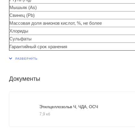
Мышьяк (As)
Свинец (Pb)
Массовая доля анионов кислот, %, не более
Хлориды
Сульфаты
Гарантийный срок хранения
Документы
Этилцеллозольв Ч, ЧДА, ОСЧ
7,9 кб