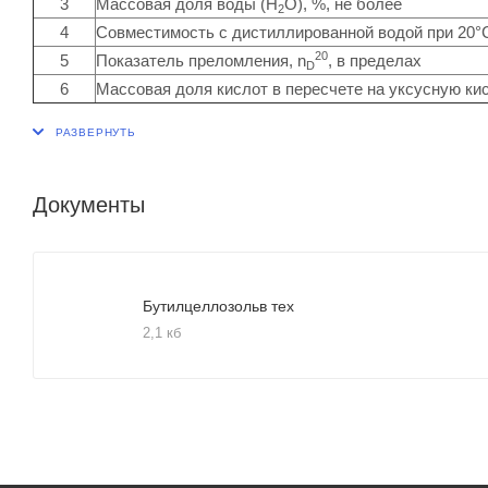
3
Массовая доля воды (Н
О), %, не более
2
4
Совместимость с дистиллированной водой при 20°
20
5
Показатель преломления, n
, в пределах
D
6
Массовая доля кислот в пересчете на уксусную ки
Документы
Бутилцеллозольв тех
2,1 кб