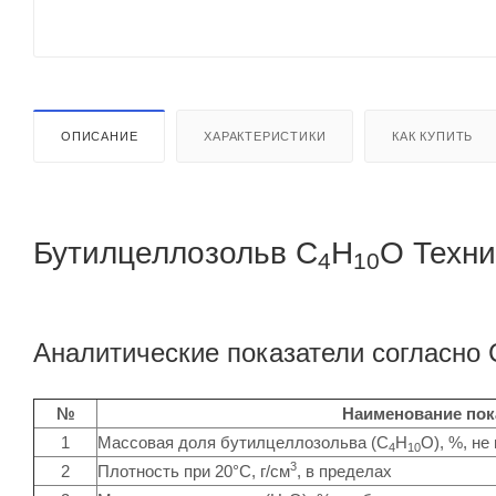
ОПИСАНИЕ
ХАРАКТЕРИСТИКИ
КАК КУПИТЬ
Бутилцеллозольв C
Н
O Техни
4
10
Аналитические показатели согласно
№
Наименование пок
1
Массовая доля бутилцеллозольва (С
Н
О), %, не
4
10
3
2
Плотность при 20°C, г/см
, в пределах