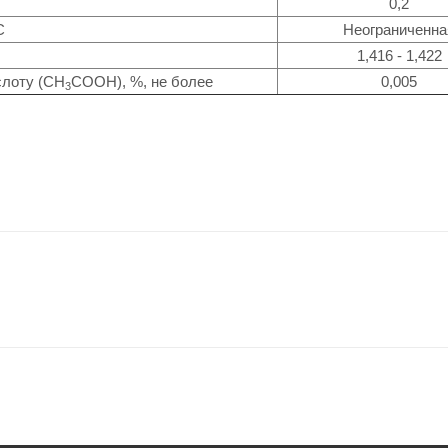
0,2
С
Неограниченна
1,416 - 1,422
слоту (СН
СООН), %, не более
0,005
3