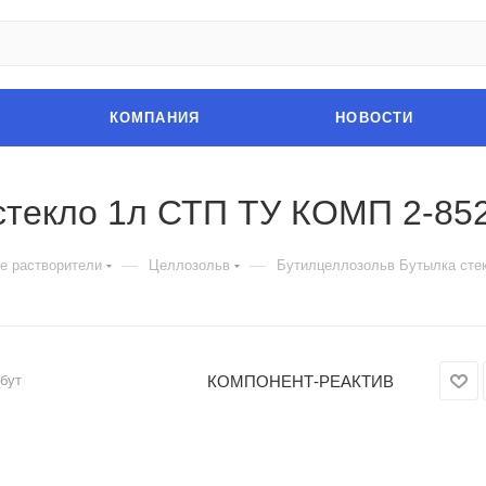
КОМПАНИЯ
НОВОСТИ
стекло 1л СТП ТУ КОМП 2-85
—
—
е растворители
Целлозольв
Бутилцеллозольв Бутылка сте
КОМПОНЕНТ-РЕАКТИВ
бут