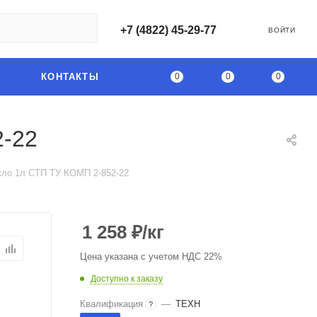
+7 (4822) 45-29-77
ВОЙТИ
0
0
0
КОНТАКТЫ
2-22
кло 1л СТП ТУ КОМП 2-852-22
1 258
₽
/кг
Цена указана с учетом НДС 22%
Доступно к заказу
Квалификация
—
ТЕХН
?