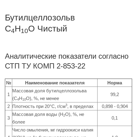
Бутилцеллозольв
C
Н
O Чистый
4
10
Аналитические показатели согласно
СТП ТУ КОМП 2-853-22
№
Наименование показателя
Норма
Массовая доля бутилцеллозольва
1
99,2
(С
Н
О), %, не менее
4
10
3
2
Плотность при 20°C, г/см
, в пределах
0,898 - 0,904
Массовая доля воды (Н
О), %, не
2
3
0,1
более
Число омыления, мг гидроокиси калия