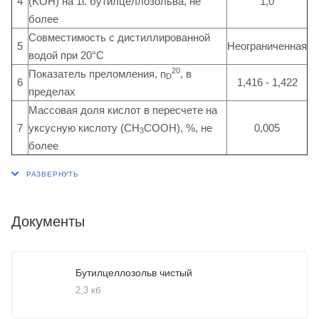
4
(KOH) на 1г. бутилцеллозольва, не
1,0
более
Совместимость с дистиллированной
5
Неограниченная
водой при 20°С
20
Показатель преломления, n
, в
D
6
1,416 - 1,422
пределах
Массовая доля кислот в пересчете на
7
уксусную кислоту (СН
СООН), %, не
0,005
3
более
Документы
Бутилцеллозольв чистый
2,3 кб