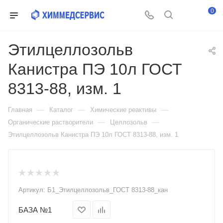
0
Этилцеллозольв
Канистра ПЭ 10л ГОСТ
8313-88, изм. 1
—
—
—
Главная
Каталог
Химические реактивы
—
—
Органические растворители
Целлозольв
Этилцеллозольв Канистра ПЭ 10л ГОСТ 8313-88, изм. 1
Артикул:
Б1_Этилцеллозольв_ГОСТ 8313-88_кан
БАЗА №1