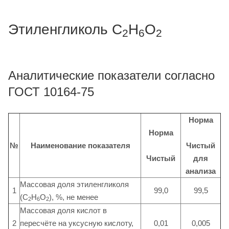
Этиленгликоль С
Н
О
2
6
2
Аналитические показатели согласно
ГОСТ 10164-75
Норма
Норма
Чистый
№
Наименование показателя
Чистый
для
анализа
Массовая доля этиленгликоля
1
99,0
99,5
(С
Н
О
), %, не менее
2
6
2
Массовая доля кислот в
2
пересчёте на уксусную кислоту,
0,01
0,005