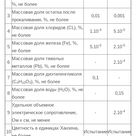
%, не более
Массовая доля остатка после
3
0,01
0,001
прокаливания, %, не более
Массовая доля хлоридов (CL), %,
-4
-5
4
1.10
5.10
не более
Массовая доля железа (Fe), %,
-5
-5
5
5.10
2.10
не более
Массовая доля тяжелых
-4
6
-
2.10
металлов (Pb), %, не более
Массовая доля диэтиленгликоля
7
0,1
-
(С
Н
О
), %, не более
4
10
3
Массовая доля воды (H
O), %, не
2
8
-
0,15
более
Удельное объемное
-4
9
электрическое сопротивление,
-
2.10
Ом x см, не менее
Цветность в единицах Ханзена,
10
Испытание
Испытание
не более