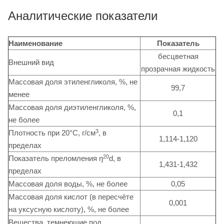
Аналитические показатели
Наименование
Показатель
бесцветная
Внешний вид
прозрачная жидкость
Массовая доля этиленгликоля, %, не
99,7
менее
Массовая доля диэтиленгликоля, %,
0,1
не более
3
Плотность при 20°С, г/см
, в
1,114-1,120
пределах
20
Показатель преломления ŋ
d, в
1,431-1,432
пределах
Массовая доля воды, %, не более
0,05
Массовая доля кислот (в пересчёте
0,001
на уксусную кислоту), %, не более
Вещества, темнеющие под