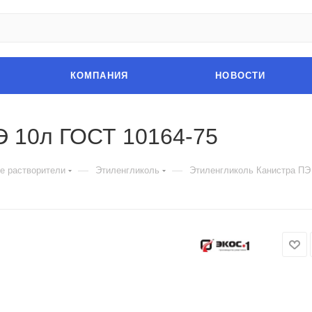
КОМПАНИЯ
НОВОСТИ
Э 10л ГОСТ 10164-75
—
—
е растворители
Этиленгликоль
Этиленгликоль Канистра ПЭ