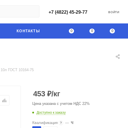
+7 (4822) 45-29-77
ВОЙТИ
0
0
0
КОНТАКТЫ
 10л ГОСТ 10164-75
453
₽
/кг
Цена указана с учетом НДС 22%
Доступно к заказу
Квалификация
—
Ч
?