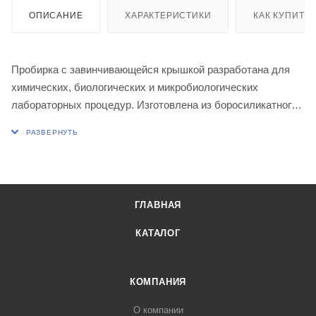
ОПИСАНИЕ
ХАРАКТЕРИСТИКИ
КАК КУПИТЬ
Пробирка с завинчивающейся крышкой разработана для
химических, биологических и микробиологических
лабораторных процедур. Изготовлена из боросиликатного
стекла, круглодонная, крышка из бакелита выдерживает t
до 300 град., имеет уплотнительную силиконовую
прокладку.
Объем 10 мл
Высота 100 мм
ГЛАВНАЯ
Наружный диаметр 16,0 ± 0,5 мм
КАТАЛОГ
КОМПАНИЯ
О компании