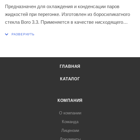
Предназначен для охлаждения и конденсации паров
жидкостей при перегонке. Изготовлен из боросиликатного
стекла Boro 3.3. Применяется в качестве нисходящего
примерно до 160 градусов Цельсия. Применяется для
относительно высококипящих (температура кипения более
100 градусов Цельсия) соединений.
Конус муфты 19/26
Конус керна 19/26
ГЛАВНАЯ
КАТАЛОГ
КОМПАНИЯ
О компании
Команда
Лицензии
Документы