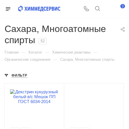
0
Сахара, Многоатомные
спирты
52
—
—
—
Главная
Каталог
Химические реактивы
—
Органические соединения
Сахара, Многоатомные спирты
ФИЛЬТР