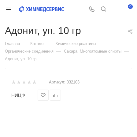
0
Адонит, уп. 10 гр
—
—
—
Главная
Каталог
Химические реактивы
—
—
Органические соединения
Сахара, Многоатомные спирты
Адонит, уп. 10 гр
Артикул:
032103
НИЦФ