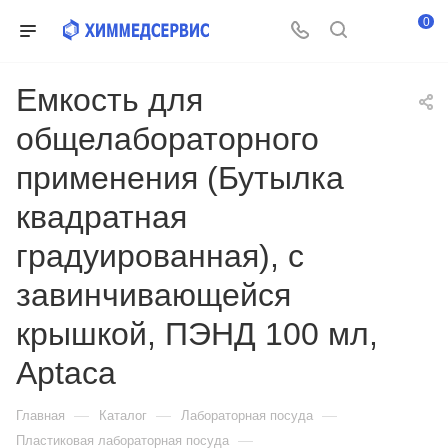
0
Емкость для
общелабораторного
применения (Бутылка
квадратная
градуированная), с
завинчивающейся
крышкой, ПЭНД 100 мл,
Aptaca
—
—
—
Главная
Каталог
Лабораторная посуда
—
Пластиковая лабораторная посуда