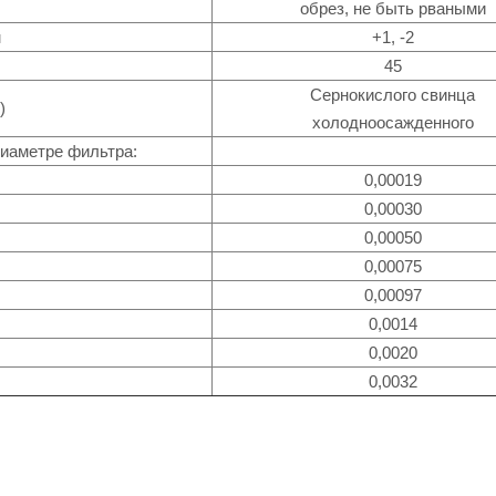
обрез, не быть рваными
м
+1, -2
45
Сернокислого свинца
)
холодноосажденного
диаметре фильтра:
0,00019
0,00030
0,00050
0,00075
0,00097
0,0014
0,0020
0,0032