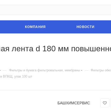
КОМПАНИЯ
НОВОСТИ
ая лента d 180 мм повышенн
—
—
Фильтры и бумага фильтровальная, мембраны
Фильтры обе
и ВПКЩ, упак 100 шт
БАШХИМСЕРВИС