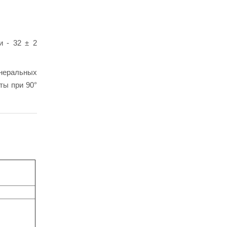
 - 32 ± 2
инеральных
ты при 90°