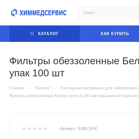
КАТАЛОГ
КАК КУПИТЬ
Фильтры обеззоленные Бел
упак 100 шт
—
—
Главная
Каталог
Расходные материалы для лаборатории
Фильтры обеззоленные Белая лента d 180 мм повышенной прочност
Артикул:
Б180_БХС