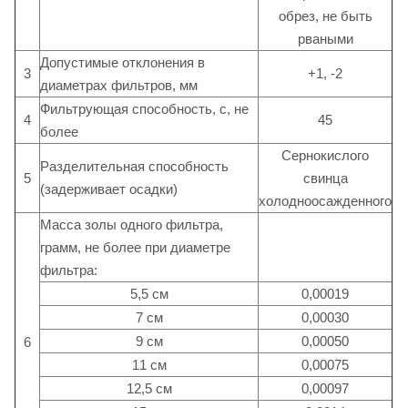
обрез, не быть
рваными
Допустимые отклонения в
3
+1, -2
диаметрах фильтров, мм
Фильтрующая способность, с, не
4
45
более
Сернокислого
Разделительная способность
5
свинца
(задерживает осадки)
холодноосажденного
Масса золы одного фильтра,
грамм, не более при диаметре
фильтра:
5,5 см
0,00019
7 см
0,00030
9 см
0,00050
6
11 см
0,00075
12,5 см
0,00097