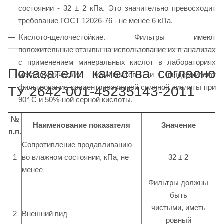
состоянии - 32 ± 2 кПа. Это значительно превосходит
требование ГОСТ 12026-76 - не менее 6 кПа.
Кислото-щелочестойкие. Фильтры имеют
положительные отзывы на использование их в анализах
с применением минеральных кислот в лабораториях
Показатели качества согласно
металлургических комбинатов и выдерживают
фильтрование концентрированной соляной кислоты при
ТУ 2642-001-45235143-2011
90° C и 50%-ной серной кислоты.
№
Наименование показателя
Значение
п.п.
Сопротивление продавливанию
1
во влажном состоянии, кПа, не
32 ± 2
менее
Фильтры должны
быть
чистыми, иметь
2
Внешний вид
ровный