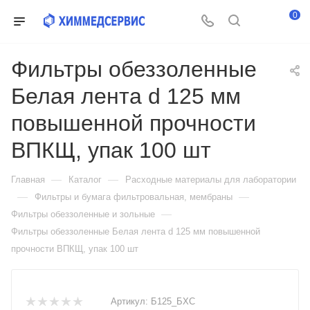
0
Фильтры обеззоленные
Белая лента d 125 мм
повышенной прочности
ВПКЩ, упак 100 шт
—
—
Главная
Каталог
Расходные материалы для лаборатории
—
—
Фильтры и бумага фильтровальная, мембраны
—
Фильтры обеззоленные и зольные
Фильтры обеззоленные Белая лента d 125 мм повышенной
прочности ВПКЩ, упак 100 шт
Артикул:
Б125_БХС