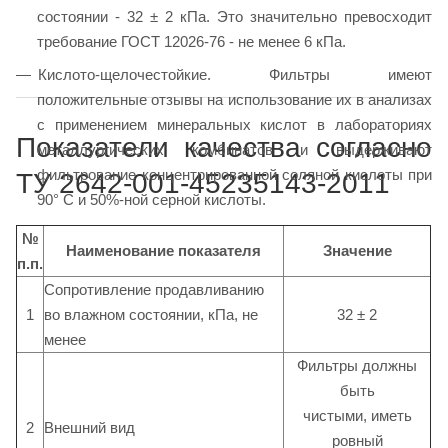
состоянии - 32 ± 2 кПа. Это значительно превосходит
требование ГОСТ 12026-76 - не менее 6 кПа.
Кислото-щелочестойкие. Фильтры имеют
положительные отзывы на использование их в анализах
с применением минеральных кислот в лабораториях
Показатели качества согласно
металлургических комбинатов и выдерживают
фильтрование концентрированной соляной кислоты при
ТУ 2642-001-45235143-2011
90° C и 50%-ной серной кислоты.
№
Наименование показателя
Значение
п.п.
Сопротивление продавливанию
1
во влажном состоянии, кПа, не
32 ± 2
менее
Фильтры должны
быть
чистыми, иметь
2
Внешний вид
ровный