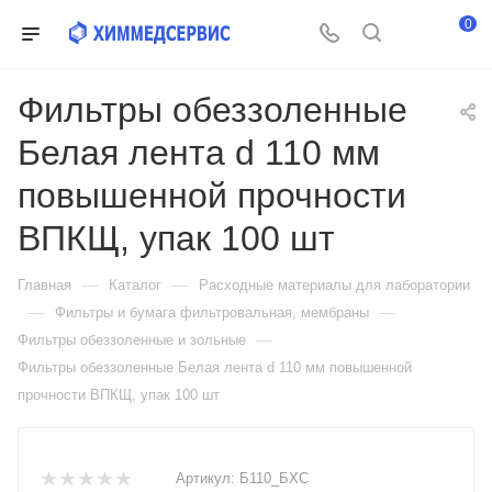
0
Фильтры обеззоленные
Белая лента d 110 мм
повышенной прочности
ВПКЩ, упак 100 шт
—
—
Главная
Каталог
Расходные материалы для лаборатории
—
—
Фильтры и бумага фильтровальная, мембраны
—
Фильтры обеззоленные и зольные
Фильтры обеззоленные Белая лента d 110 мм повышенной
прочности ВПКЩ, упак 100 шт
Артикул:
Б110_БХС