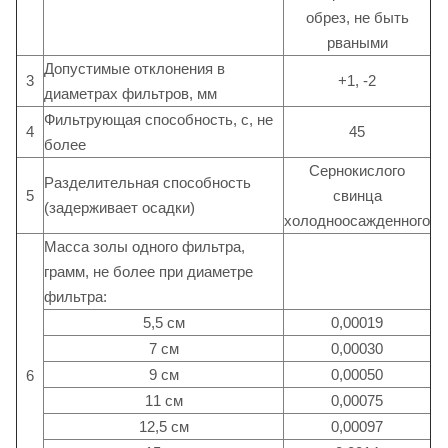
обрез, не быть
рваными
Допустимые отклонения в
3
+1, -2
диаметрах фильтров, мм
Фильтрующая способность, с, не
4
45
более
Сернокислого
Разделительная способность
5
свинца
(задерживает осадки)
холодноосажденного
Масса золы одного фильтра,
грамм, не более при диаметре
фильтра:
5,5 см
0,00019
7 см
0,00030
9 см
0,00050
6
11 см
0,00075
12,5 см
0,00097