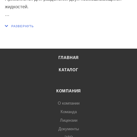
жидкостей.
Вместимость, мл 250
Шлиф КШ по ГОСТ 8682-93 горловины 29/32
Шлиф КШ по ГОСТ 8682-93 стебля 29/32
ГЛАВНАЯ
КАТАЛОГ
КОМПАНИЯ
О компании
Команда
Лицензии
Документы