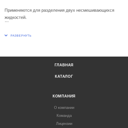
Применяются для разделения двух несмешивающихся
жидкостей.
Вместимость, мл 100
Шлиф КШ по ГОСТ 8682-93 горловины 19/26
Н, мм 245
ГЛАВНАЯ
КАТАЛОГ
КОМПАНИЯ
О компании
Команда
Лицензии