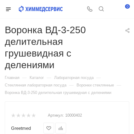
0
Воронка ВД-3-250
делительная
грушевидная с
делениями
—
—
—
Главная
Каталог
Лабораторная посуда
—
—
Стеклянная лабораторная посуда
Воронки стеклянные
Воронка ВД-3-250 делительная грушевидная с делениями
Артикул:
10000402
Greetmed