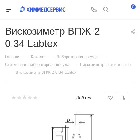
0
Вискозиметр ВПЖ-2
0.34 Labtex
—
—
—
Главная
Каталог
Лабораторная посуда
—
Стеклянная лабораторная посуда
Вискозиметры стеклянные
—
Вискозиметр ВПЖ-2 0.34 Labtex
Лабтех