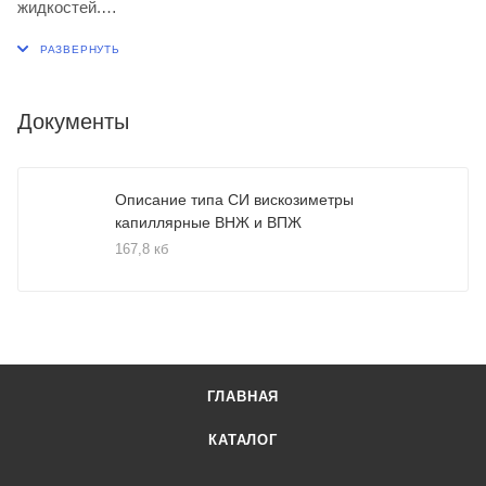
жидкостей.
d капилляра=3,75 (мм)
Номинальное значение постоянной К=10 (мм2/с2)
Диапазон измерений вязкости от 2000 до 10000
Документы
включительно (мм2/с)
Описание типа СИ вискозиметры
капиллярные ВНЖ и ВПЖ
167,8 кб
ГЛАВНАЯ
КАТАЛОГ