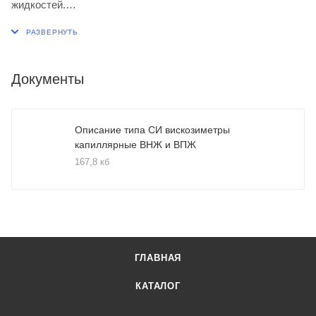
жидкостей.
d капилляра=0,86 (мм)
Номинальное значение постоянной К=0,03 (мм2/с2)
Диапазон измерений вязкости от 6 до 30 включительно
Документы
(мм2/с)
Описание типа СИ вискозиметры
капиллярные ВНЖ и ВПЖ
167,8 кб
ГЛАВНАЯ
КАТАЛОГ