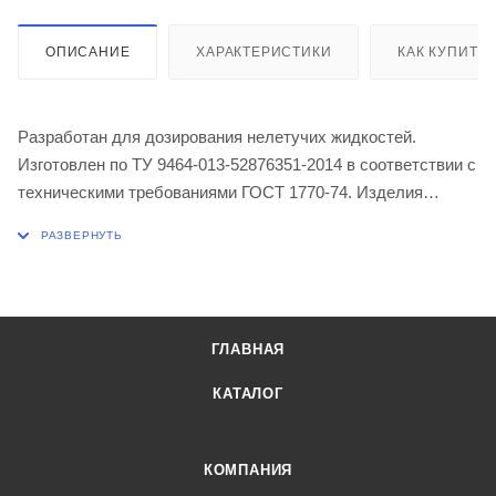
ОПИСАНИЕ
ХАРАКТЕРИСТИКИ
КАК КУПИТЬ
Разработан для дозирования нелетучих жидкостей.
Изготовлен по ТУ 9464-013-52876351-2014 в соответствии с
техническими требованиями ГОСТ 1770-74. Изделия
изготовлены из химико-лабораторного стекла по ГОСТ
21400. Исполнение 1, класс точности 2. Нанесенная шкала
коричневого или белого цветов совершенно устойчива к
любым воздействиям.
Объем 10 мл
ГЛАВНАЯ
Допустимая погрешность ±0,2 мл
Цена деления 0,2 мл
КАТАЛОГ
Высота не более 140 мм
КОМПАНИЯ