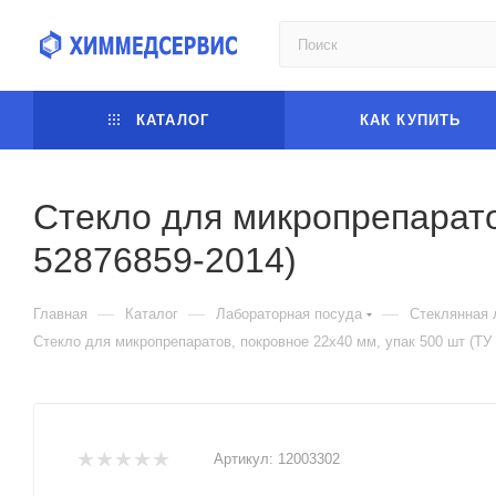
КАТАЛОГ
КАК КУПИТЬ
Стекло для микропрепарато
52876859-2014)
—
—
—
Главная
Каталог
Лабораторная посуда
Стеклянная 
Стекло для микропрепаратов, покровное 22х40 мм, упак 500 шт (ТУ 
Артикул:
12003302