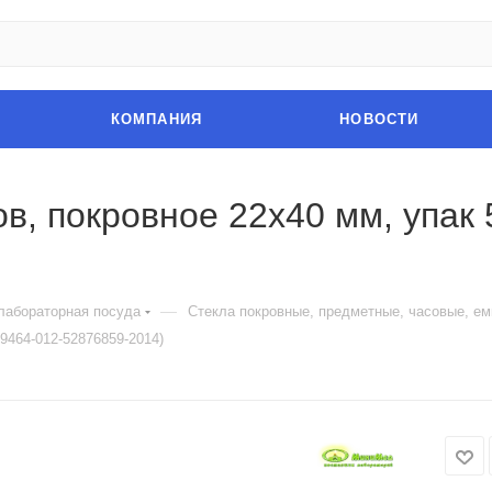
КОМПАНИЯ
НОВОСТИ
в, покровное 22х40 мм, упак 
—
лабораторная посуда
Стекла покровные, предметные, часовые, ем
9464-012-52876859-2014)