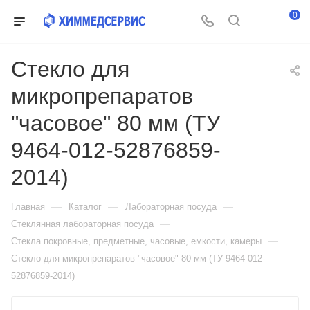
0
Стекло для
микропрепаратов
"часовое" 80 мм (ТУ
9464-012-52876859-
2014)
—
—
—
Главная
Каталог
Лабораторная посуда
—
Стеклянная лабораторная посуда
—
Стекла покровные, предметные, часовые, емкости, камеры
Стекло для микропрепаратов "часовое" 80 мм (ТУ 9464-012-
52876859-2014)