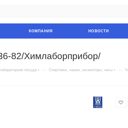
КОМПАНИЯ
НОВОСТИ
36-82/Химлаборприбор/
—
—
лабораторная посуда
Спиртовки, чашки, эксикаторы, часы
Ч