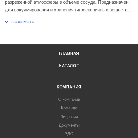
разреженной атмосферы в объеме сосуда. Предназначен
для вакуумирования и хранения гигроскопичных веществ. В
комплект входит керамическая вставка. Изготовлен из
нейтрального стекла.
Диаметр носика крана 12-10 мм (конусная форма)
Совместимость с вакуумными трубками, например: 9 х 9
мм; 10 х 5 мм; 10 х 8 мм.
ГЛАВНАЯ
Диаметр эксикатора 210 ± 5,0 мм
Диаметр вставки 176 ± 3,0 мм
КАТАЛОГ
Объем 4,5 л
КОМПАНИЯ
О компании
Команда
Лицензии
Документы
ЭДО