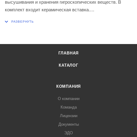
высушивания и хранения гигроскопических веществ. В
комплект входит керамическая вставка.
Диаметр эксикатора 150 ± 5,0 мм
Диаметр вставки 130 ± 2,0 мм
Объем 1,5 л
ГЛАВНАЯ
КАТАЛОГ
КОМПАНИЯ
О компании
Команда
Лицензии
Документы
ЭДО