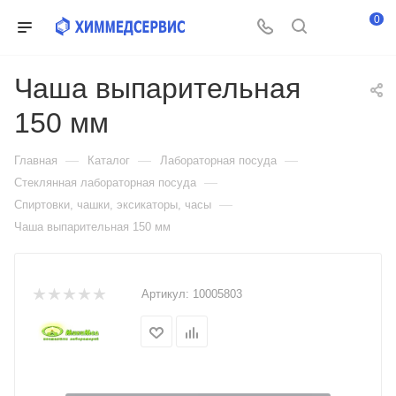
0
Чаша выпарительная
150 мм
—
—
—
Главная
Каталог
Лабораторная посуда
—
Стеклянная лабораторная посуда
—
Спиртовки, чашки, эксикаторы, часы
Чаша выпарительная 150 мм
Артикул:
10005803