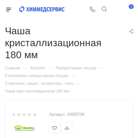
0
Чаша
кристаллизационная
180 мм
—
—
—
Главная
Каталог
Лабораторная посуда
—
Стеклянная лабораторная посуда
—
Спиртовки, чашки, эксикаторы, часы
Чаша кристаллизационная 180 мм
Артикул:
10005706