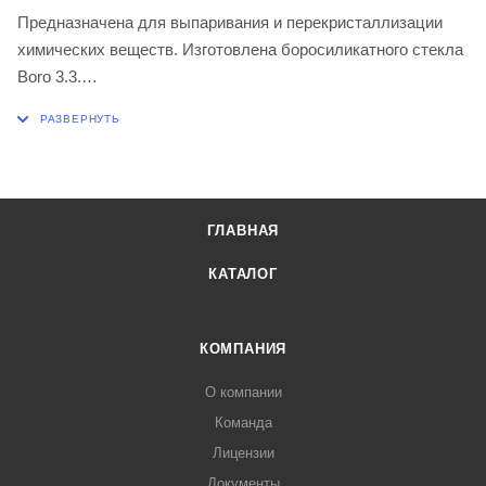
Предназначена для выпаривания и перекристаллизации
химических веществ. Изготовлена боросиликатного стекла
Boro 3.3.
Диаметр внутренний 176± 2,0 мм
Диаметр наружный 180 ± 4,0 мм
Высота 93 мм
Объём 2000 мл
ГЛАВНАЯ
КАТАЛОГ
КОМПАНИЯ
О компании
Команда
Лицензии
Документы