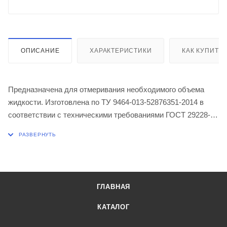
ОПИСАНИЕ
ХАРАКТЕРИСТИКИ
КАК КУПИТЬ
Предназначена для отмеривания необходимого объема
жидкости. Изготовлена по ТУ 9464-013-52876351-2014 в
соответствии с техническими требованиями ГОСТ 29228-
91. Изделия изготовлены из химико-лабораторного стекла
по ГОСТ 21400-75. Тип 2 (полный слив), исполнение 2 (с
расширением), класс точности 2.
Объем 10,0 мл
Цветовая маркировка оранжевая
ГЛАВНАЯ
Допустимая погрешность ± 0,1 мл
Цена деления 0,1 мл
КАТАЛОГ