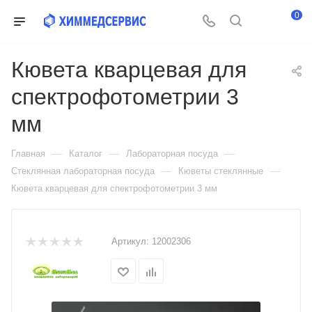
0
Кювета кварцевая для
спектрофотометрии 3
мм
—
—
—
Главная
Каталог
Лабораторная посуда
—
—
Стеклянная лабораторная посуда
Кюветы стеклянные
Кювета кварцевая для спектрофотометрии 3 мм
Артикул:
12002306