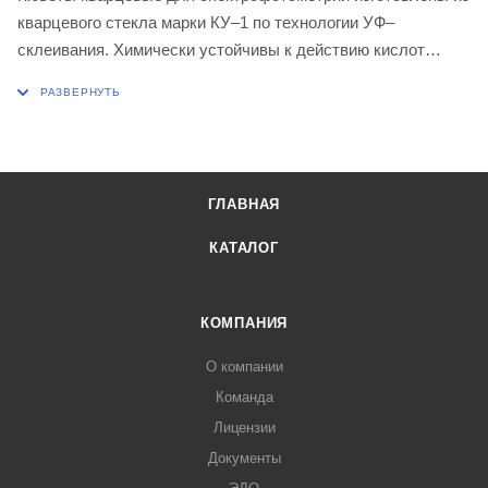
кварцевого стекла марки КУ–1 по технологии УФ–
склеивания. Химически устойчивы к действию кислот
(кроме плавиковой кислоты) и разбавленных щелочей.
Разработаны для приборов серии СФ, Минигем, Specord
при работе в спектральном диапазоне от 260 до 2500 нм.
Длина оптического пути 3 мм
Габаритные размеры 7 х 24 х 37 мм
ГЛАВНАЯ
Внутренние размеры 3 х 19 х 34 мм
КАТАЛОГ
КОМПАНИЯ
О компании
Команда
Лицензии
Документы