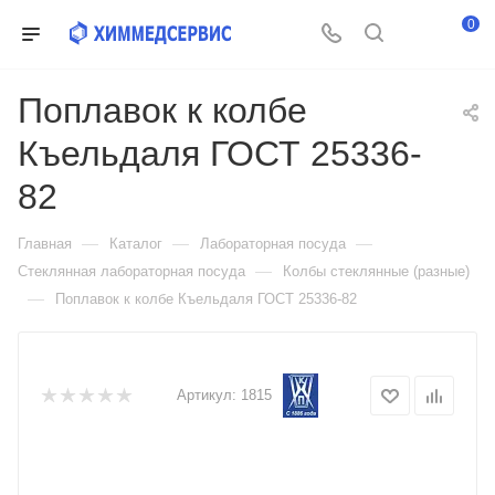
0
Поплавок к колбе
Къельдаля ГОСТ 25336-
82
—
—
—
Главная
Каталог
Лабораторная посуда
—
Стеклянная лабораторная посуда
Колбы стеклянные (разные)
—
Поплавок к колбе Къельдаля ГОСТ 25336-82
Артикул:
1815