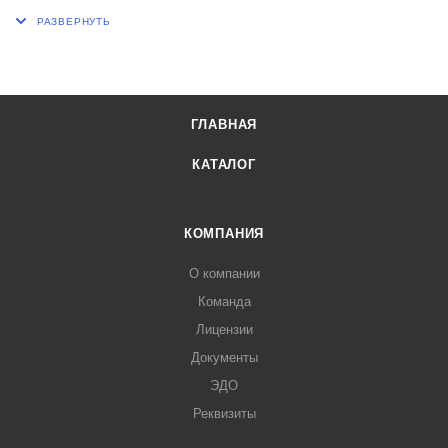
Колбы небольших объемов также очень удобны в качестве
приемных колб для фракционной перегонки в комплекте с
переходником типа «Паук».
ГЛАВНАЯ
КАТАЛОГ
КОМПАНИЯ
О компании
Команда
Лицензии
Документы
ЭДО
Реквизиты