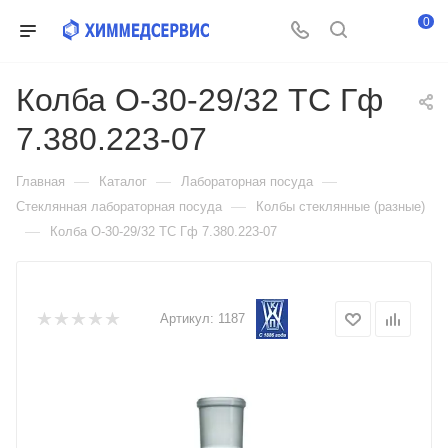
0
Колба О-30-29/32 ТС Гф
7.380.223-07
—
—
—
Главная
Каталог
Лабораторная посуда
—
Стеклянная лабораторная посуда
Колбы стеклянные (разные)
—
Колба О-30-29/32 ТС Гф 7.380.223-07
Артикул:
1187