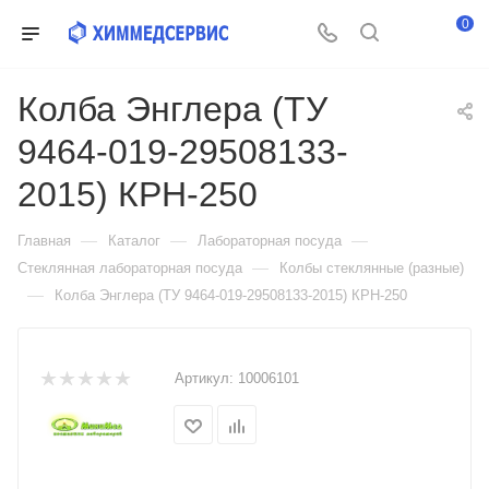
0
Колба Энглера (ТУ
9464-019-29508133-
2015) КРН-250
—
—
—
Главная
Каталог
Лабораторная посуда
—
Стеклянная лабораторная посуда
Колбы стеклянные (разные)
—
Колба Энглера (ТУ 9464-019-29508133-2015) КРН-250
Артикул:
10006101