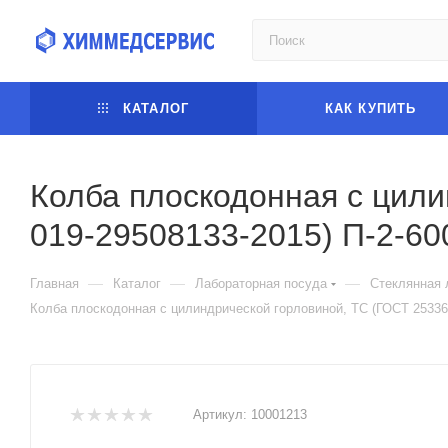
КАТАЛОГ
КАК КУПИТЬ
Колба плоскодонная с цили
019-29508133-2015) П-2-60
—
—
—
Главная
Каталог
Лабораторная посуда
Стеклянная 
Колба плоскодонная с цилиндрической горловиной, ТС (ГОСТ 25336-
Артикул:
10001213