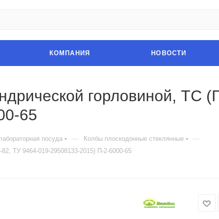
КОМПАНИЯ
НОВОСТИ
ндрической горловиной, ТС (
00-65
—
—
лабораторная посуда
Колбы плоскодонные стеклянные
82, ТУ 9464-019-29508133-2015) П-2-6000-65