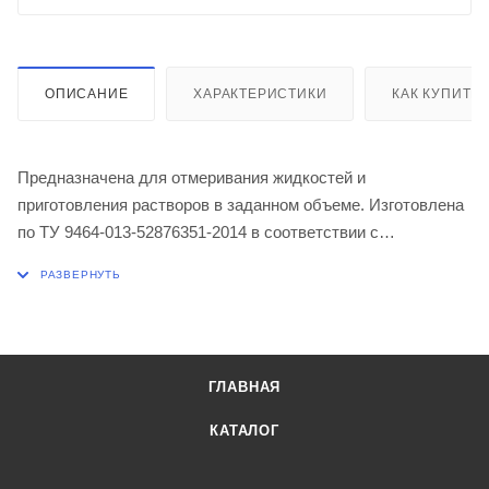
ОПИСАНИЕ
ХАРАКТЕРИСТИКИ
КАК КУПИТЬ
Предназначена для отмеривания жидкостей и
приготовления растворов в заданном объеме. Изготовлена
по ТУ 9464-013-52876351-2014 в соответствии с
техническими требованиями ГОСТ 1770-74. Изделия
изготовлены из химико-лабораторного стекла по ГОСТ
21400-75 (ХС-1). Исполнение 2а, класс точности 2.
Объём 2000 мл
Допустимая погрешность ± 1,2 мл
ГЛАВНАЯ
Обозначение конуса пробки 29/32
Высота 370 мм
КАТАЛОГ