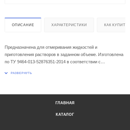
ОПИСАНИЕ
ХАРАКТЕРИСТИКИ
КАК КУПИТЬ
Предназначена для отмеривания жидкостей и
приготовления растворов в заданном объеме. Изготовлена
по ТУ 9464-013-52876351-2014 в соответствии с
техническими требованиями ГОСТ 1770-74. Изделия
изготовлены из химико-лабораторного стекла по ГОСТ
21400-75 (ХС-1). Исполнение 2а, класс точности 2.
Объём 250 мл
Допустимая погрешность ± 0,3 мл
ГЛАВНАЯ
Обозначение конуса пробки 14/23
Высота 220 мм
КАТАЛОГ